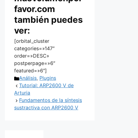
favor.com
también puedes
ver:
[orbital_cluster
categories=»147″
order=»DESC»
postperpage=»6″
featured=»6″]
Categorías
Análisis
,
Plugins
Tutorial: ARP2600 V de
Arturia
Fundamentos de la síntesis
sustractiva con ARP2600 V