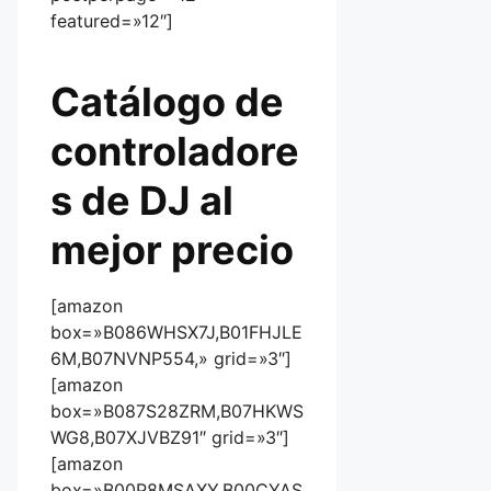
featured=»12″]
Catálogo de
controladore
s de DJ al
mejor precio
[amazon
box=»B086WHSX7J,B01FHJLE
6M,B07NVNP554,» grid=»3″]
[amazon
box=»B087S28ZRM,B07HKWS
WG8,B07XJVBZ91″ grid=»3″]
[amazon
box=»B00P8MSAXY,B00CYAS