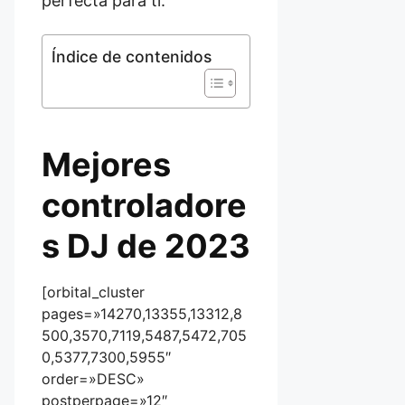
perfecta para ti.
Índice de contenidos
Mejores
controladore
s DJ de 2023
[orbital_cluster
pages=»14270,13355,13312,8
500,3570,7119,5487,5472,705
0,5377,7300,5955″
order=»DESC»
postperpage=»12″