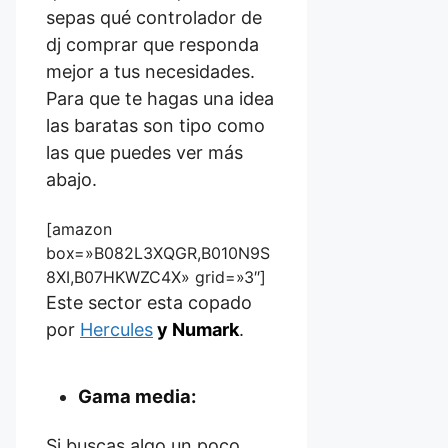
sepas qué controlador de
dj comprar que responda
mejor a tus necesidades.
Para que te hagas una idea
las baratas son tipo como
las que puedes ver más
abajo.
[amazon
box=»B082L3XQGR,B010N9S
8XI,B07HKWZC4X» grid=»3″]
Este sector esta copado
por
Hercules
y Numark
.
Gama media:
Si buscas algo un poco