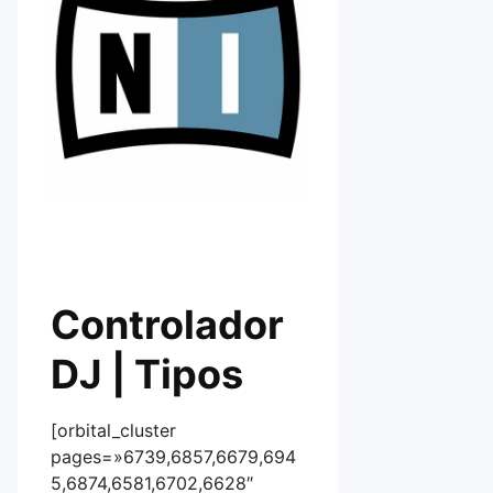
Controlador
DJ | Tipos
[orbital_cluster
pages=»6739,6857,6679,694
5,6874,6581,6702,6628″