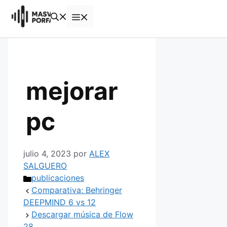
Saltar
Menú
al
contenido
mejorar
pc
julio 4, 2023
por
ALEX
SALGUERO
Categorías
publicaciones
Comparativa: Behringer
DEEPMIND 6 vs 12
Descargar música de Flow
28