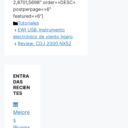
2,8701,5698″ order=»DESC»
postperpage=»6″
featured=»6″]
Categorías
Tutoriales
EWI USB, Instrumento
electrónico de viento ligero
Review: CDJ 2000 NXS2
ENTRA
DAS
RECIEN
TES
🎹
Mejore
s
Plugins