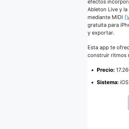
efectos incorpor
Ableton Live y l
mediante MIDI
(
gratuita para iP
y exportar.
Esta app te ofre
construir ritmos
Precio:
17.26
Sistema:
iOS