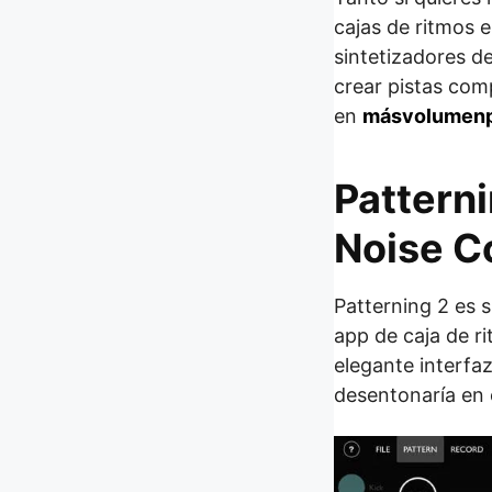
cajas de ritmos 
sintetizadores d
crear pistas comp
en
másvolumenp
Pattern
Noise C
Patterning 2 es s
app de caja de r
elegante interfaz
desentonaría en 