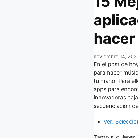
15 Me
aplic
hacer
noviembre 14, 202
En el post de ho
para hacer músic
tu mano. Para el
apps para encont
innovadoras caja
secuenciación de
Ver: Selecci
Tanto si quieres 