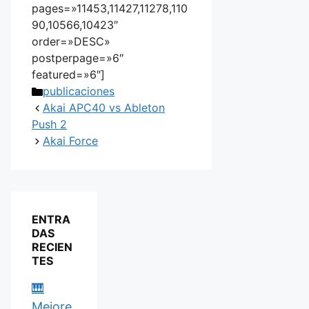
pages=»11453,11427,11278,110
90,10566,10423″
order=»DESC»
postperpage=»6″
featured=»6″]
Categorías
publicaciones
Akai APC40 vs Ableton
Push 2
Akai Force
ENTRA
DAS
RECIEN
TES
🎹
Mejore