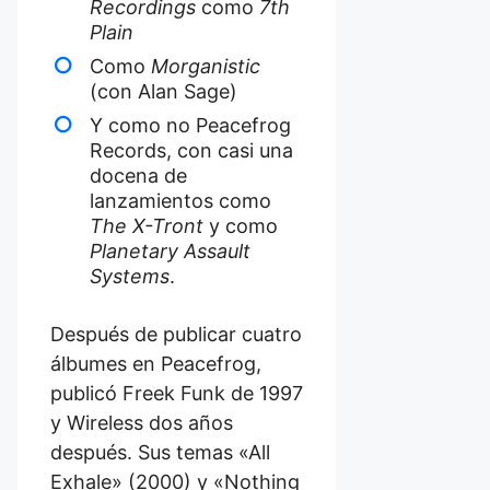
Recordings
como
7th
Plain
Como
Morganistic
(con Alan Sage)
Y como no Peacefrog
Records, con casi una
docena de
lanzamientos como
The X-Tront
y como
Planetary Assault
Systems
.
Después de publicar cuatro
álbumes en Peacefrog,
publicó Freek Funk de 1997
y Wireless dos años
después. Sus temas «All
Exhale» (2000) y «Nothing