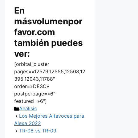
En
másvolumenpor
favor.com
también puedes
ver:
[orbital_cluster
pages=»12579,12555,12508,12
395,12043,11788″
order=»DESC»
postperpage=»6″
featured=»6″]
Categorías
Análisis
Los Mejores Altavoces para
Alexa 2022
TR-08 vs TR-09