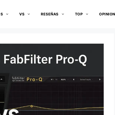
ES
VS
RESEÑAS
TOP
OPINIO