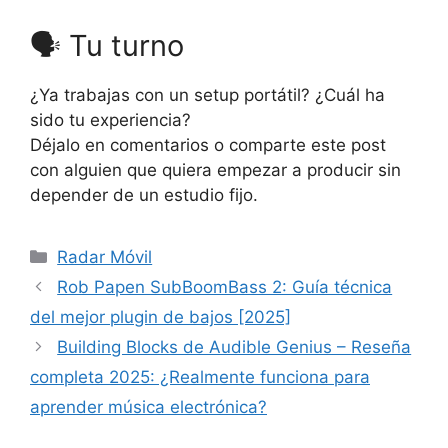
🗣️ Tu turno
¿Ya trabajas con un setup portátil? ¿Cuál ha
sido tu experiencia?
Déjalo en comentarios o comparte este post
con alguien que quiera empezar a producir sin
depender de un estudio fijo.
Categorías
Radar Móvil
Rob Papen SubBoomBass 2: Guía técnica
del mejor plugin de bajos [2025]
Building Blocks de Audible Genius – Reseña
completa 2025: ¿Realmente funciona para
aprender música electrónica?