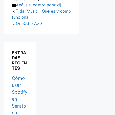
Categorías
Análisis
,
controlador-dj
Tidal Music | Que es y como
funciona
OneOdio A70
ENTRA
DAS
RECIEN
TES
Cómo
usar
Spotify
en
Serato
en