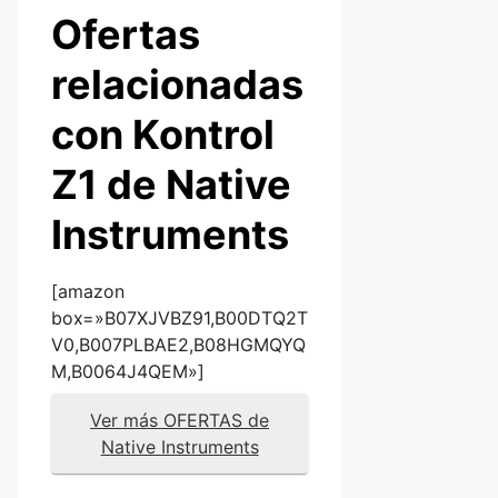
Ofertas
relacionadas
con Kontrol
Z1 de Native
Instruments
[amazon
box=»B07XJVBZ91,B00DTQ2T
V0,B007PLBAE2,B08HGMQYQ
M,B0064J4QEM»]
Ver más OFERTAS de
Native Instruments