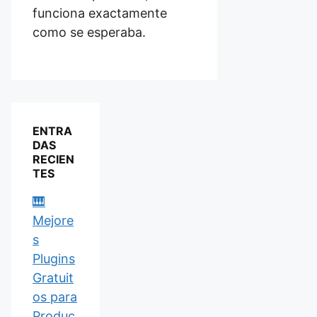
funciona exactamente
como se esperaba.
ENTRA
DAS
RECIEN
TES
🎹
Mejore
s
Plugins
Gratuit
os para
Produc