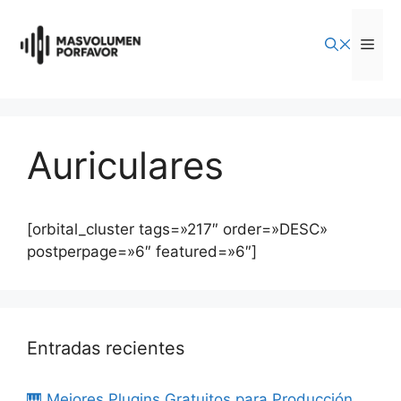
Saltar
al
Men
contenido
Auriculares
[orbital_cluster tags=»217″ order=»DESC»
postperpage=»6″ featured=»6″]
Entradas recientes
🎹 Mejores Plugins Gratuitos para Producción